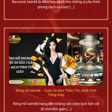
Baccarat Iwin68 là điểm hẹn dành cho những ai yêu thích
phong cách cá cược [...]
Bảo mật và minh bạch với công nghệ 256-bit
Sự lo lắng về rò rỉ thông tin hay can thiệp kết quả là điều
không tồn tại tại đây. Mọi ván bài đều được phát trực tiếp
(Live Stream) với độ phân giải 4K, cho phép người chơi
theo dõi mọi cử động của Dealer. Công nghệ mã hóa SSL
256-bit được thiết lập như một bức tường lửa kiên cố, bảo
vệ tài sản và thông tin cá nhân của bạn khỏi mọi cuộc tấn
công mạng.
Dàn dealer chuyên nghiệp, chia theo chủ đề
Điểm nhấn làm nên sức hút của các bàn cược
casino
Iwin68
chính là đội ngũ Dealer người thật. Họ không chỉ là
những chuyên viên điều hành trò chơi thuần thục mà còn
Rồng Hổ Iwin68 – Cuộc So Kèo Thần Tốc, Kịch Tính
là những người bạn đồng hành thân thiện. Sự tương tác
Từng Giây
trực tiếp qua khung chat giúp xóa tan khoảng cách ảo,
Rồng Hổ Iwin68 mang đến những ván cược kịch tính với
mang lại cảm giác ấm cúng và phấn khích như đang ngồi
lối chơi đơn giản [...]
tại sòng bạc trực tiếp.