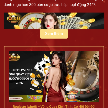
danh mục hơn 300 bàn cược trực tiếp hoạt động 24/7.
Xem thêm
Casino Iwin68 được bảo chứng bởi tổ chức quốc tế
Ưu điểm vàng giúp casino Iwin68 ghi điểm
trong mắt game thủ
Để duy trì sức nóng trong một thị trường đầy biến động,
cổng game đã không ngừng cải tiến công nghệ. Dưới đây
Roulette Iwin68 – Vòng Quay Kịch Tính, Cơ Hội Đổi Đời
là những trụ cột cốt lõi tạo nên thương hiệu sòng bạc